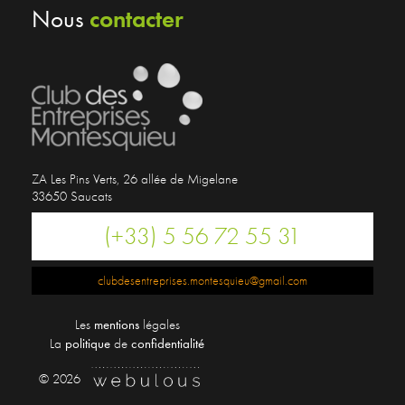
contacter
Nous
ZA Les Pins Verts, 26 allée de Migelane
33650 Saucats
(+33) 5 56 72 55 31
clubdesentreprises.montesquieu@gmail.com
Les
mentions
légales
La
politique
de
confidentialité
© 2026