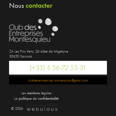
contacter
Nous
ZA Les Pins Verts, 26 allée de Migelane
33650 Saucats
(+33) 5 56 72 55 31
clubdesentreprises.montesquieu@gmail.com
Les
mentions
légales
La
politique
de
confidentialité
© 2026